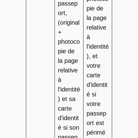
passep
pie de
ort,
la page
(original
relative
+
à
photoco
l’identité
pie de
), et
la page
votre
relative
carte
à
d’identit
l’identité
é si
) et sa
votre
carte
passep
d’identit
ort est
é si son
périmé
passep