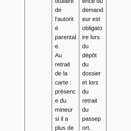
titulaire
ence du
de
demand
l’autorit
eur est
é
obligato
parental
ire lors
e.
du
Au
dépôt
retrait
du
de la
dossier
carte :
et lors
présenc
du
e du
retrait
mineur
du
si il a
passep
plus de
ort.