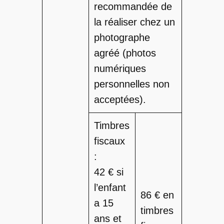
recommandée de
la réaliser chez un
photographe
agréé (photos
numériques
personnelles non
acceptées).
Timbres
fiscaux
:
42 € si
l’enfant
86 € en
a 15
timbres
ans et