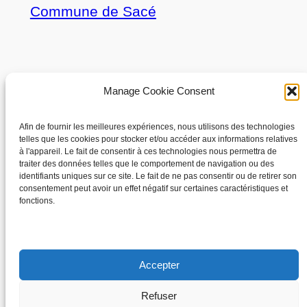
Commune de Sacé
À propos
Confidentialité
Manage Cookie Consent
Les élus
Politique de confidentialité
Afin de fournir les meilleures expériences, nous utilisons des technologies
telles que les cookies pour stocker et/ou accéder aux informations relatives
Conditions générales
à l'appareil. Le fait de consentir à ces technologies nous permettra de
Mentions Légales
traiter des données telles que le comportement de navigation ou des
identifiants uniques sur ce site. Le fait de ne pas consentir ou de retirer son
consentement peut avoir un effet négatif sur certaines caractéristiques et
fonctions.
Réseaux sociaux
Facebook
Accepter
Refuser