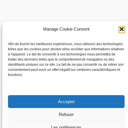
À propos
Confidentialité
Manage Cookie Consent
Les élus
Politique de confidentialité
Afin de fournir les meilleures expériences, nous utilisons des technologies
telles que les cookies pour stocker et/ou accéder aux informations relatives
Conditions générales
à l'appareil. Le fait de consentir à ces technologies nous permettra de
Mentions Légales
traiter des données telles que le comportement de navigation ou des
identifiants uniques sur ce site. Le fait de ne pas consentir ou de retirer son
consentement peut avoir un effet négatif sur certaines caractéristiques et
fonctions.
Réseaux sociaux
Facebook
Accepter
Refuser
Conçu avec
WordPress
Les préférences